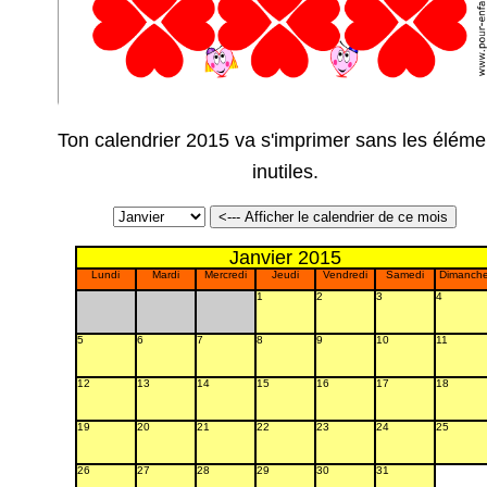
Ton calendrier 2015 va s'imprimer sans les éléme
inutiles.
Janvier 2015
Lundi
Mardi
Mercredi
Jeudi
Vendredi
Samedi
Dimanch
1
2
3
4
5
6
7
8
9
10
11
12
13
14
15
16
17
18
19
20
21
22
23
24
25
26
27
28
29
30
31